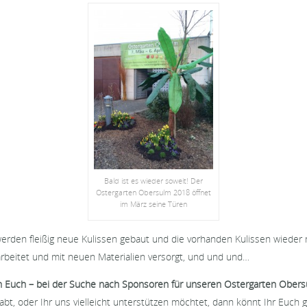
Bald ist es wieder soweit! Der
Ostergarten Obersulm 2018 öffnet
im März seine Türen
s werden fleißig neue Kulissen gebaut und die vorhanden Kulissen wieder
rbeitet und mit neuen Materialien versorgt, und und und…
on Euch – bei der Suche nach Sponsoren für unseren Ostergarten Obers
bt, oder Ihr uns vielleicht unterstützen möchtet, dann könnt Ihr Euch