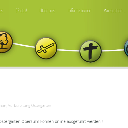
es
ERlebt!
Über uns
Informationen
Wir suchen …
mein
,
Vorbereitung Ostergarten
Ostergarten Obersulm können online ausgeführt werden!!!