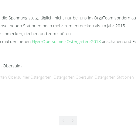
die Spannung steigt täglich, nicht nur bei uns im OrgaTeam sondern au
 zwei neuen Stationen noch mehr zum entdecken als im Jahr 2015.
, schmecken, riechen und zum spüren.
on mal den neuen
Flyer-Obersulmer-Ostergarten-2018
anschauen und Euc
en Obersulm
rten
Obersulmer Ostergarten. Ostergarten Obersulm
Ostergarten
Stationen