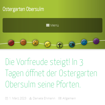
Ostergarten Obersulm
Menü
Die Vorfreude steigt! In 3
Tagen öffnet der Ostergarten
Obersulm seine Pforten.
1. März 2023
Daniela Ehmann
Allgemein