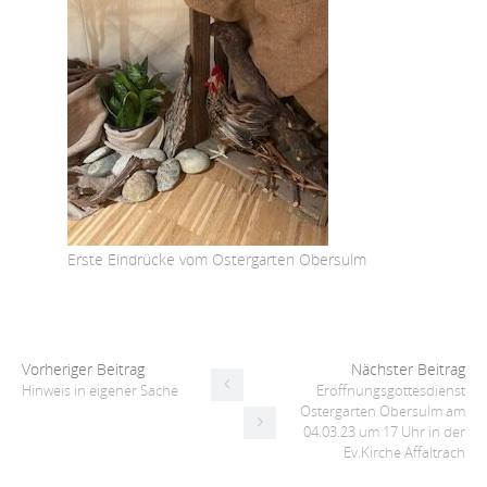
Erste Eindrücke vom Ostergarten Obersulm
Vorheriger Beitrag
Nächster Beitrag
Hinweis in eigener Sache
Eröffnungsgottesdienst
Ostergarten Obersulm am
04.03.23 um 17 Uhr in der
Ev.Kirche Affaltrach