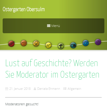
Ostergarten Obersulm
Menü
Lust auf Geschichte? Werden
Sie Moderator im Ostergarten
21. Januar 2018
Daniela Ehmann
Allgemein
Moderatoren gesucht!