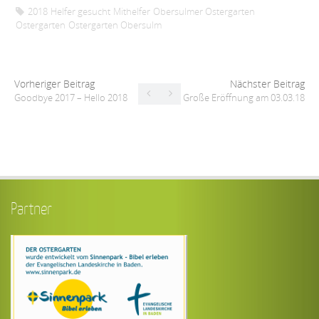
2018
Helfer gesucht
Mithelfer
Obersulmer Ostergarten
Ostergarten
Ostergarten Obersulm
Vorheriger Beitrag
Nächster Beitrag
Goodbye 2017 – Hello 2018
Große Eröffnung am 03.03.18
Partner