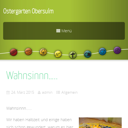
Ostergarten Obersulm
Menü
Wahnsinnn…..
24. März 2015
admin
Allgemein
Wahnsinnn……
Wir haben Halbzeit und einige haben
sich schon gewundert, warum es hier