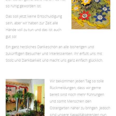
so ruhig geworden ist.
Das soll jetzt keine Entschuldigung
sein, aber wir haben zur Zeit alle
Hände voll zu tun und das ist auch
gut so!
Ein ganz herzliches Dankeschön an alle bisherigen und
zukünftigen Besucher und Interessenten. Ihr erfüllt uns mit
Stolz und Dankbarkeit und macht uns ganz einfach glücklich.
Wir bekommen jeden Tag so tolle
Rückmeldungen, dass wir gerne
bereit sind noch mehr Führungen
und somit Menschen den
Ostergarten näher zu bringen. Jedoch
sind unsere Kapazitätsgrenzen nun