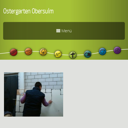
Ostergarten Obersulm
Menü